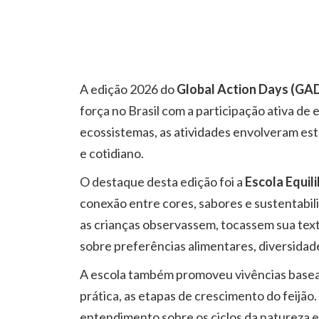
A edição 2026 do
Global Action Days (GA
força no Brasil com a participação ativa de
ecossistemas, as atividades envolveram es
e cotidiano.
O destaque desta edição foi a
Escola Equil
conexão entre cores, sabores e sustentabili
as crianças observassem, tocassem sua tex
sobre preferências alimentares, diversidade
A escola também promoveu vivências baseada
prática, as etapas de crescimento do feijã
entendimento sobre os ciclos da natureza e