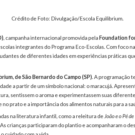
Crédito de Foto: Divulgação/Escola Equilibrium.
D)
, campanha internacional promovida pela
Foundation fo
 escolas integrantes do Programa Eco-Escolas. Com foco na
tudantes de diferentes idades em experiências práticas q
ibrium, de São Bernardo do Campo (SP)
. A programação te
dade a partir de um símbolo nacional: o maracujá. Apresent
tura, sentissem o aroma e experimentassem suas diferente
 no prato e a importância dos alimentos naturais para a s
s na literatura infantil, como a releitura de
João e o Pé de
o. As crianças participaram do plantio e acompanharam o d
 o cuidado com a vida.