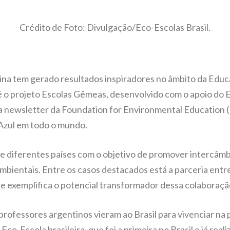
Crédito de Foto: Divulgação/Eco-Escolas Brasil.
ina tem gerado resultados inspiradores no âmbito da Edu
 o projeto Escolas Gêmeas, desenvolvido com o apoio do E
 na newsletter da Foundation for Environmental Education 
Azul em todo o mundo.
 de diferentes países com o objetivo de promover intercâm
mbientais. Entre os casos destacados está a parceria entre
 que exemplifica o potencial transformador dessa colaboraçã
professores argentinos vieram ao Brasil para vivenciar na
o-Escola brasileira, que foi a primeira no Brasil e já reali