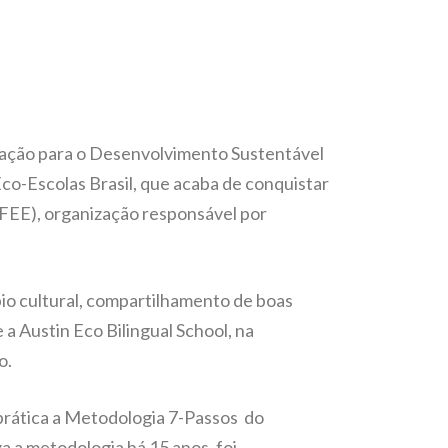
cação para o Desenvolvimento Sustentável
co-Escolas Brasil, que acaba de conquistar
(FEE), organização responsável por
bio cultural, compartilhamento de boas
 a Austin Eco Bilingual School, na
o.
 prática a Metodologia 7-Passos do
za a metodologia há 15 anos, foi