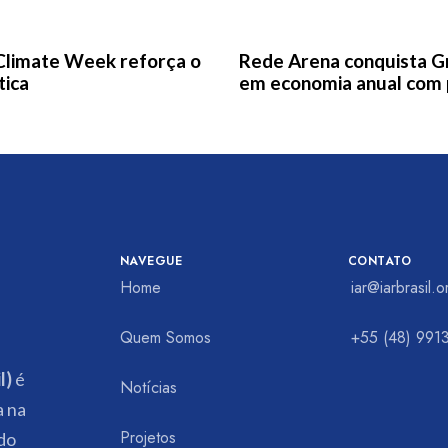
1 semana ago
News
 Climate Week reforça o
Rede Arena conquista Gr
tica
em economia anual com p
NAVEGUE
CONTATO
Home
iar@iarbrasil.o
Quem Somos
+55 (48) 991
l)
é
Notícias
a na
Projetos
do